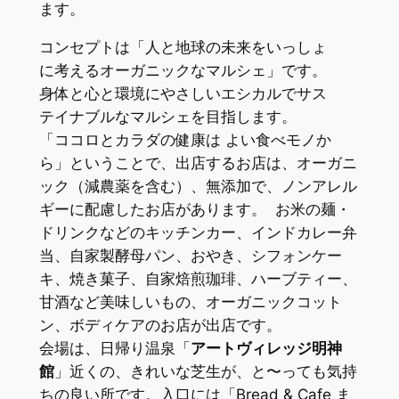
ます。
コンセプトは「人と地球の未来をいっしょ
に考えるオーガニックなマルシェ」です。
身体と心と環境にやさしいエシカルでサス
テイナブルなマルシェを目指します。
「ココロとカラダの健康は よい食べモノか
ら」ということで、出店するお店は、オーガニ
ック（減農薬を含む）、無添加で、ノンアレル
ギーに配慮したお店があります。 お米の麺・
ドリンクなどのキッチンカー、インドカレー弁
当、自家製酵母パン、おやき、シフォンケー
キ、焼き菓子、自家焙煎珈琲、ハーブティー、
甘酒など美味しいもの、オーガニックコット
ン、ボディケアのお店が出店です。
会場は、日帰り温泉「
アートヴィレッジ明神
館
」近くの、きれいな芝生が、と〜っても気持
ちの良い所です。入口には「Bread & Cafe ま