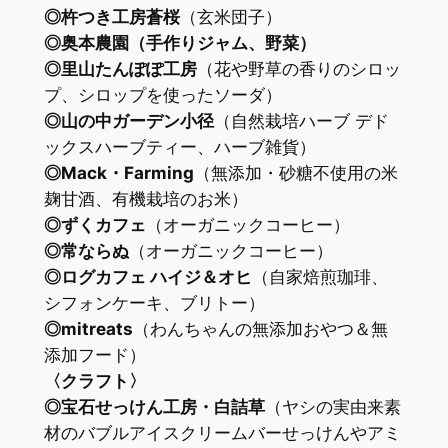
◎杵つき工房蒼桜
（玄米団子）
◎奥本農園（手作りジャム、野菜）
◎里山たんぽぽ工房
（花や野草の香りのシロッ
プ、シロップを使ったソーダ）
◎山の中ガーデン小径
（自然栽培ハーブ デド
ックスハーブティー、ハーブ雑貨）
◎Mack・Farming
（無添加・砂糖不使用の米
麹甘酒、有機栽培のお米）
◎ずくカフェ
（オーガニックコーヒー）
◎常ならぬ
（オーガニックコーヒー）
◎ログカフェ ハイジ＆オヒ
（自家焙煎珈琲、
シフォンケーキ、ブリトー）
◎mitreats
（わんちゃんの無添加おやつ＆無
添加フード）
〈クラフト〉
◎宝石せっけん工房・白詰草
（ヤシの実由来素
材のバブルアイスクリームバーせっけんやアミ