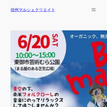
内
信州マルシェクリエイト
容
を
ス
キ
ッ
プ