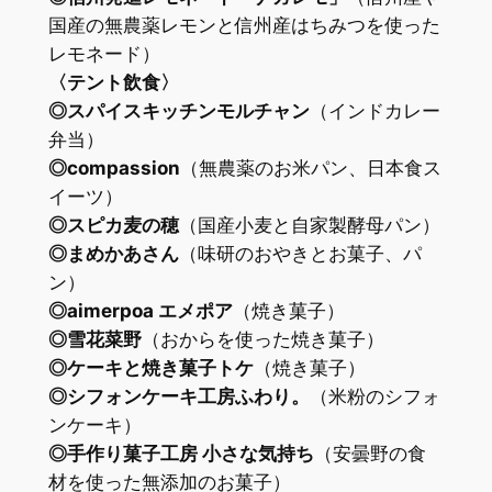
国産の無農薬レモンと信州産はちみつを使った
レモネード）
〈テント飲食〉
◎スパイスキッチンモルチャン
（インドカレー
弁当）
◎compassion
（無農薬のお米パン、日本食ス
イーツ）
◎スピカ麦の穂
（国産小麦と自家製酵母パン）
◎まめかあさん
（味研のおやきとお菓子、パ
ン）
◎aimerpoa エメポア
（焼き菓子）
◎雪花菜野
（おからを使った焼き菓子）
◎ケーキと焼き菓子トケ
（焼き菓子）
◎シフォンケーキ工房ふわり。
（米粉のシフォ
ンケーキ）
◎手作り菓子工房 小さな気持ち
（安曇野の食
材を使った無添加のお菓子）