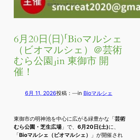
6月20日(日)「Bioマルシェ
（ビオマルシェ）＠芸術
むら公園」in 東御市 開
催！
6月 11, 2026
投稿：
—
in
Bioマルシェ
東御市の明神池を中心に広がる緑豊かな「
芸術
むら公園・芝生広場
」で、
6月20日(土)
に、
「
Bioマルシェ（ビオマルシェ）
」が開催され