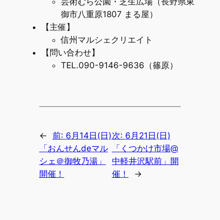
芸術むら公園・芝生広場（長野県東
御市八重原1807 まる屋）
【主催】
信州マルシェクリエイト
【問い合わせ】
TEL.090-9146-9636（篠原）
←
前:
6月14日(日)
次:
6月21日(日)
「おんせんdeマル
「くつかけ市場@
シェ＠御牧乃湯」
中軽井沢駅前」開
開催！
催！
→