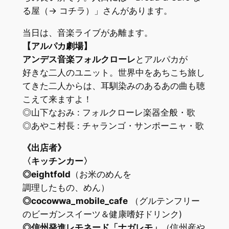
る屋（→ コチラ）」さんがあります。
当日は、音楽ライブがあ離ます。
【アルパカ劇場】
アンデス音楽フォルクローレ
とアルパカが
好きな二人のユニット。世界中をあちこち旅し
てきた二人からは、耳馴染みのあるあの曲も聴
こえて来ますよ！
◎山下なおみ : フォルクローレ楽器全般・歌
◎あやこ村長 : チャランゴ・サンポーニャ・歌
《出店者》
〈キッチンカー〉
◎eightfold
（お米のめんを
調理したもの、めん）
◎cocowwa_mobile_cafe
（グルテンフリー
のビーガンスイーツ＆健康嗜好ドリンク)
◎信州発進レモネード「ナガレモ」
（信州産や