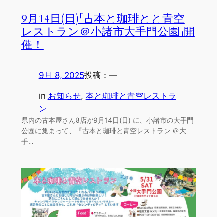
9月14日(日)「古本と珈琲とと青空
レストラン＠小諸市大手門公園」開
催！
9月 8, 2025
投稿：
—
in
お知らせ
, 
本と珈琲と青空レストラ
ン
県内の古本屋さん8店が9月14日(日) に、小諸市の大手門
公園に集まって、『古本と珈琲と青空レストラン ＠大
手…