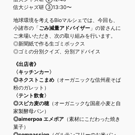
信大ジャズ研 ③13:30〜
地球環境を考えるBioマルシェでは、今回も、
小諸市の「
ごみ減量アドバイザー
」の皆さんに
ご来場いただき、次の取り組みを行います。
◎新聞紙で作る生ゴミボックス
◎ゴミの分別クイズ、分別アドバイス
《出店者》
〈キッチンカー〉
◎ネクストこまめ
（オーガニックな信州産そば
粉のガレット）
〈テント飲食〉
◎スピカ麦の穂
（オーガニックな国産小麦と自
家製酵母パン）
◎aimerpoa エメポア
（素材にこだわった焼き
菓子）
◎compassion
（グルテンフリーのお米パン、