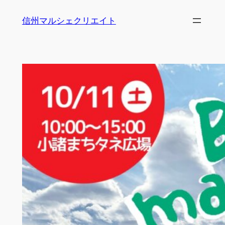
内
信州マルシェクリエイト
容
を
ス
キ
ッ
プ