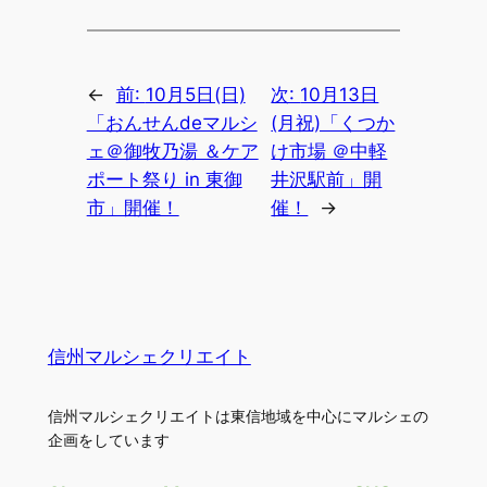
←
前:
10月5日(日)
次:
10月13日
「おんせんdeマルシ
(月祝)「くつか
ェ＠御牧乃湯 ＆ケア
け市場 ＠中軽
ポート祭り in 東御
井沢駅前」開
市」開催！
催！
→
信州マルシェクリエイト
信州マルシェクリエイトは東信地域を中心にマルシェの
企画をしています