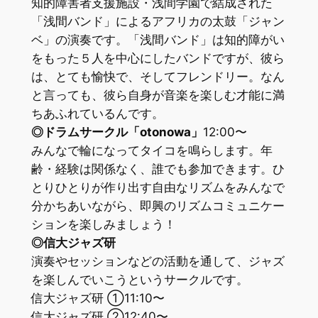
知的障害者支援施設・浅間学園で結成された
「浅間バンド」によるアフリカの太鼓「ジャン
ベ」の演奏です。「浅間バンド」は知的障がい
をもった５人を中心にしたバンドですが、彼ら
は、とても愉快で、そしてフレンドリー。なん
と言っても、彼ら自身が音楽を楽しむ才能に満
ちあふれているんです。
◎ドラムサークル「otonowa」
12:00〜
みんなで輪になってタイコを鳴らします。年
齢・経験は関係なく、誰でも参加できます。ひ
とりひとりが作り出す自由なリズムをみんなで
分かちあいながら、即興のリズムコミュニケー
ションを楽しみましょう！
◎信大ジャズ研
演奏やセッションなどの活動を通して、ジャズ
を楽しんでいこうというサークルです。
信大ジャズ研 ①11:10〜
信大ジャズ研 ②12:40〜