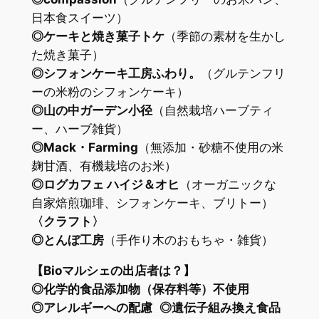
日本食スイーツ）
◎ケーキと焼き菓子トケ
（季節の素材を生かし
た焼き菓子）
◎シフォンケーキ工房ふわり。
（グルテンフリ
ーの米粉のシフォンケーキ）
◎山の中ガーデン小径
（自然栽培ハーブティ
ー、ハーブ雑貨）
◎Mack・Farming
（無添加・砂糖不使用の米
麹甘酒、有機栽培のお米）
◎ログカフェ ハイジ＆オヒ
（オーガニックな
自家焙煎珈琲、シフォンケーキ、ブリトー）
〈クラフト〉
◎とんぼ工房
（手作り木のおもちゃ・雑貨）
【Bioマルシェの出店者は？】
◎化学的食品添加物（保存料等）不使用
◎アレルギーへの配慮 ◎遺伝子組み換え食品