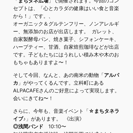
「
まちタネ広場
」で開催されます。
今回のコン
セプトは、「心とカラダの健康はいい食と音楽
から！」です。、
オーガニック＆グルテンフリー、ノンアレルギ
ー、無添加のお店が出店します。 ガレット、
自家製酵母パン、焼き菓子、シフォンケーキ、
ハーブティー、甘酒、自家焙煎珈琲などが出店
です。子どもたちにはうれしい積み木や木のお
もちゃもありますよ〜！
そして今回、なんと、あの南米の動物「
アルパ
カ
」がやってくるんです。立科町にある
ALPACAFEさんのご好意によって実現します。
会いにきてね〜！
さらに、今年も、音楽イベント「
☆まちタネラ
イブ♪
」があります。 《出演》
◎浅間バンド
10:10〜