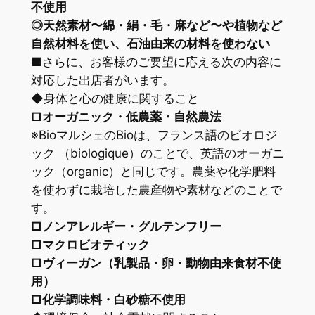
不使用
◎天然素材〜綿・絹・毛・麻など〜や植物など
自然材料を使い、石油由来の材料を使わない
■さらに、お客様のご要望に応える次の内容に
対応した出店者がいます。
◆身体と心の健康に関すること
□オーガニック・低農薬・自然農法
※BioマルシェのBioは、フランス語のビオロジ
ック （biologique）のことで、英語のオーガニ
ック（organic）と同じです。農薬や化学肥料
を使わずに栽培した農産物や素材などのことで
す。
□ノンアレルギー・グルテンフリー
□マクロビオティック
□ヴィーガン（乳製品・卵・動物由来食材不使
用）
□化学調味料・白砂糖不使用