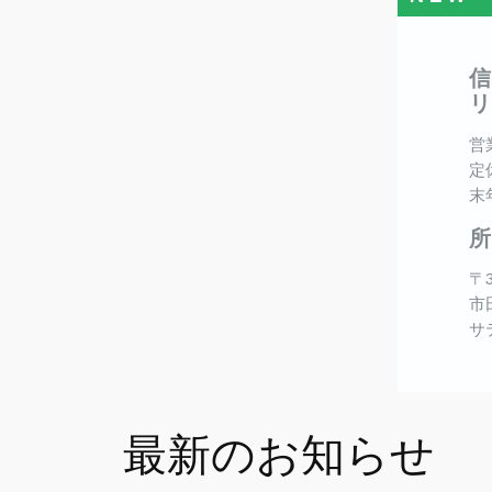
営業
定
末
〒
市田
サ
最新のお知らせ