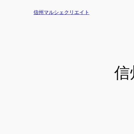
内
信州マルシェクリエイト
容
を
ス
キ
ッ
プ
信